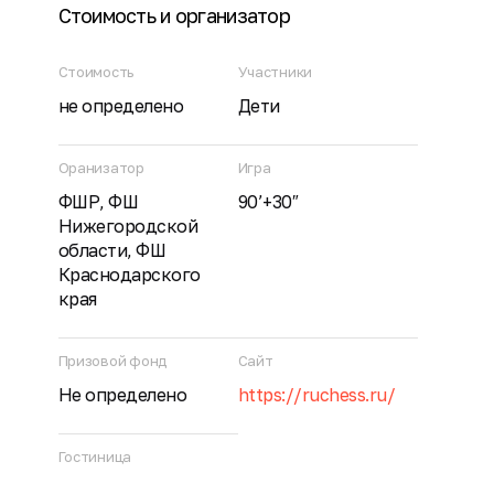
Стоимость и организатор
Стоимость
Участники
не определено
Дети
Оранизатор
Игра
ФШР, ФШ
90’+30″
Нижегородской
области, ФШ
Краснодарского
края
Призовой фонд
Сайт
Не определено
https://ruchess.ru/
Гостиница