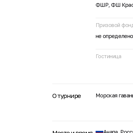
ФШР, ФШ Крас
Призовой фон
не определен
Гостиница
О турнире
Морская гавань
Анапа, Росс
Место и время