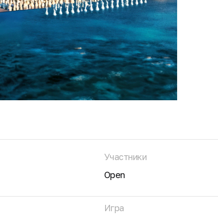
Участники
о
Оpen
Игра