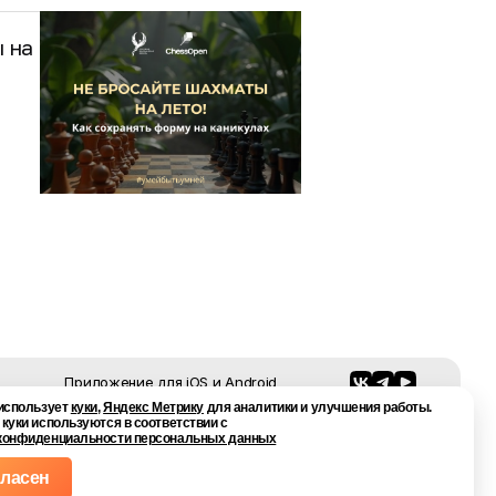
 на
Приложение для
iOS
и
Android
 использует
куки
,
Яндекс Метрику
для аналитики и улучшения работы.
ие
111033, Москва, ул. Золоторожский Вал, 34 с
 куки используются в соответствии с
и платной
6, к. 2Г
конфиденциальности персональных данных
гласен