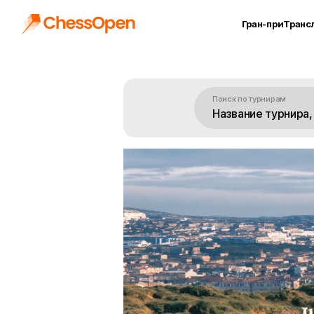
Гран-при
Транс
Поиск по турнирам