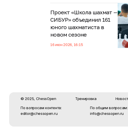
Проект «Школа шахмат —
СИБУР» объединил 161
юного шахматиста в
новом сезоне
16 июн 2026, 16:15
© 2025, ChessOpen
Тренировка
Новос
По вопросам контента:
По общим вопросам:
editor@chessopen.ru
info@chessopen.ru