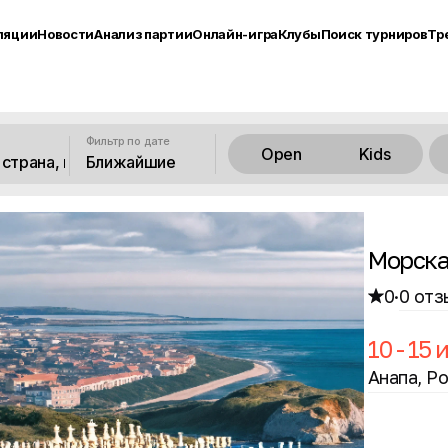
ляции
Новости
Анализ партии
Онлайн-игра
Клубы
Поиск турниров
Тр
Фильтр по дате
Open
Kids
Ближайшие
Морска
0
·
0 отз
10 - 15
Анапа, Р