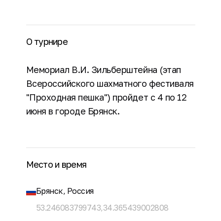
О турнире
Мемориал В.И. Зильберштейна (этап
Всероссийского шахматного фестиваля
"Проходная пешка") пройдет с 4 по 12
июня в городе Брянск.
Место и время
Брянск, Россия
53.246083799743,34.365439002808