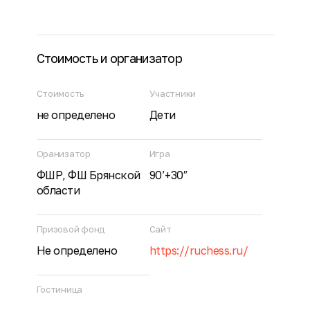
Стоимость и организатор
Стоимость
Участники
не определено
Дети
Оранизатор
Игра
ФШР, ФШ Брянской
90’+30″
области
Призовой фонд
Сайт
Не определено
https://ruchess.ru/
Гостиница