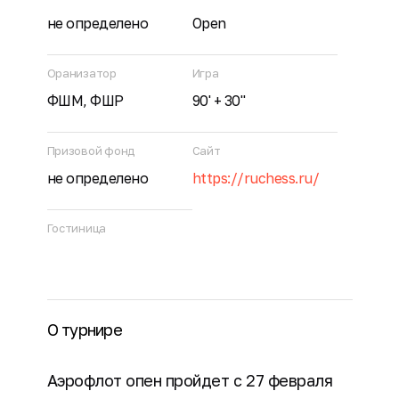
не определено
Оpen
Оранизатор
Игра
ФШМ, ФШР
90' + 30"
Призовой фонд
Сайт
не определено
https://ruchess.ru/
Гостиница
О турнире
Аэрофлот опен пройдет с 27 февраля