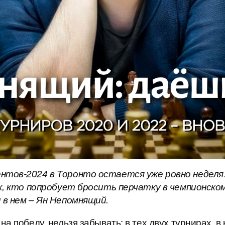
нтов-2024 в Торонто остается уже ровно недел
х, кто попробует бросить перчатку в чемпионско
 в нем – Ян Непомнящий.
а победу, нельзя забывать: в тех двух турнирах, в 