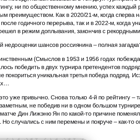
ингу, ни по общественному мнению, успех каждый 
ым преимуществом. Как в 2020/21-м, когда сперва н
после годичного перерыва, так и в 2022-м, когда ун
решел в режим доплывания, закончив с рекордными 
й недооценки шансов россиянина – полная загадка
нственным (Смыслов в 1953 и 1956 годах побеждал
алось победить в двух турнира претендентов подряд
не покориться уникальная третья победа подряд. И
ках…
то уже привычно. Снова только 4-й по рейтингу – т
заметным, не победив ни в одном большом турнире
матче Дин Лижэню Ян по какой-то причине поменял 
 Но случались с ним перемены и покруче – как-то о