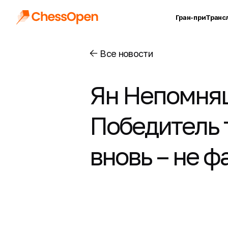
Гран-при
Транс
Все новости
Ян Непомнящ
Победитель 
вновь – не ф