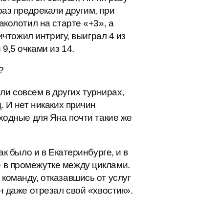
раз предрекали другим, при
аколотил на старте «+3», а
ичтожил интригу, выиграл 4 из
9,5 очками из 14.
?
и совсем в других турнирах,
. И нет никаких причин
сходные для Яна почти такие же
ак было и в Екатеринбурге, и в
 в промежутке между циклами.
команду, отказавшись от услуг
н даже отрезал свой «хвостик».