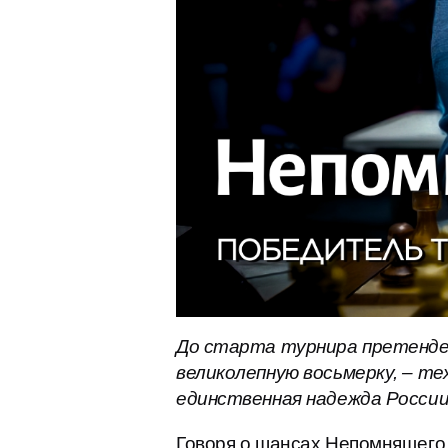
До старта турнира претенде
великолепную восьмерку, – те
единственная надежда России
Говоря о шансах Непомнящего н