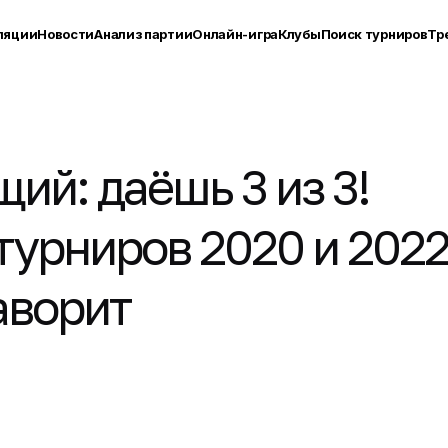
ляции
Новости
Анализ партии
Онлайн-игра
Клубы
Поиск турниров
Тр
ий: даёшь 3 из 3!
турниров 2020 и 202
аворит