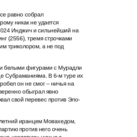
все равно собрал
рому никак не удается
2024 Инджич и сильнейший на
нг (2556), тремя строчками
им триколором, а не под
ичьи белыми фигурами с Мурадли
ще Субраманияма. В 6-м туре их
робел он не смог – ничья на
уверенно обыграл явно
вал свой перевес против Эло-
4-летний иранцем Мовахедом,
партию против него очень