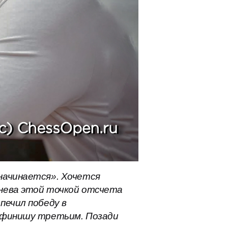
 начинается». Хочется
бнева этой точкой отсчета
печил победу в
к финишу третьим. Позади