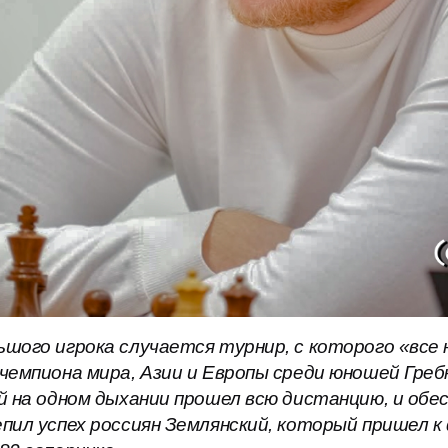
ьшого игрока случается турнир, с которого «все
 чемпиона мира, Азии и Европы среди юношей Гре
й на одном дыхании прошел всю дистанцию, и обес
епил успех россиян Землянский, который пришел 