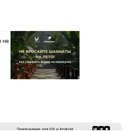
 на
Приложение для
iOS
и
Android