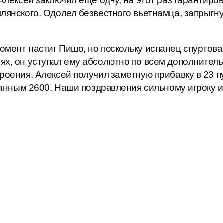
 Алексей заключил еще одну, на этот раз гарантиро
лянского. Одолел безвестного вьетнамца, запрыгнул
мент настиг Пишо, но поскольку испанец спуртовал
ях, он уступал ему абсолютно по всем дополнител
роения, Алексей получил заметную прибавку в 23 пу
еланным 2600. Наши поздравления сильному игроку 