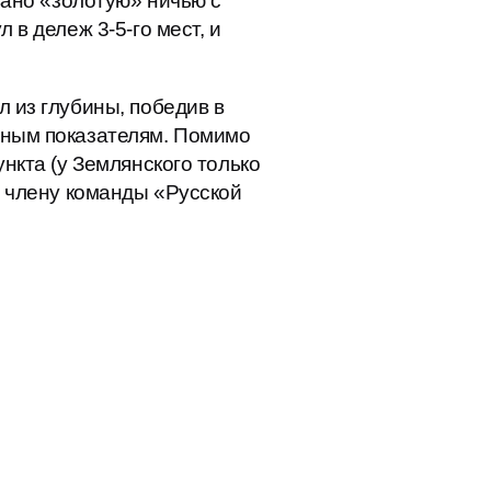
вано «золотую» ничью с
 в дележ 3-5-го мест, и
 из глубины, победив в
ьным показателям. Помимо
нкта (у Землянского только
и члену команды «Русской