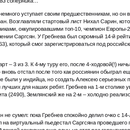
183 соперника…
немного уступает своим предшественникам, но он 
ан. Возглавляли стартовый лист Нихал Сарин, кото
никами, оккупировавшими топ-10, чемпион Европы-
ении Саргсян. У Гребнева был скромный 14-й рейти
3), который смог зарегистрироваться под российск
т – 3 из 3. К 4-му туру его, после 4-ходовой(!) н
 вновь отстал после того как россиянин обыграл е
е были у индийца, но создать Алексею серьезных п
 лучших для наших ребят. Гребнев на 1-м столике 
а (2490), Землянский же на 2-м – холодно реализо
ан не сумел: пока Гребнев спокойно делил очко с 1
л на виртуальный пьедестал Саргсяна проведшего 