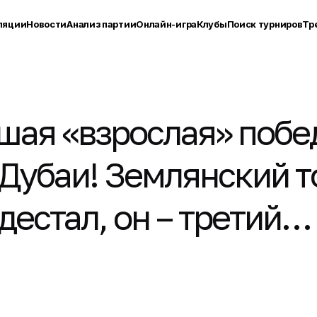
ляции
Новости
Анализ партии
Онлайн-игра
Клубы
Поиск турниров
Тр
шая «взрослая» побе
 Дубаи! Землянский 
дестал, он – третий…