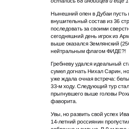
остались 68 индийцев и еще 
Нынешний опен в Дубаи пусть 
внушительный состав из 36 стр
последовать за своими сверст
сегодняшний день игрок из Арм
выше оказался Землянский (256
нейтральным флагом ФИДЕ?!
Гребневу удался идеальный стар
сумел догнать Нихал Сарин, но
уже ждала очная встреча: белы
33-м ходу. Следующий тур стал
прыгнувшего выше головы Рохит
фаворита.
Увы, но развить свой успех Ив
14-летний россиянин пропусти