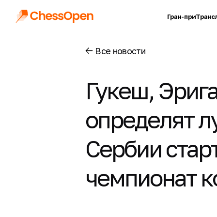
Гран-при
Транс
Все новости
Гукеш, Эрига
определят л
Сербии стар
чемпионат 