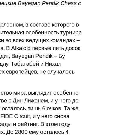
урецкие Bayegan Pendik Chess с
арлсеном, в составе которого в
чительная особенность турнира
ки во всех ведущих командах –
. В Alkaloid первые пять досок
дит, Bayegan Pendik – Бу
удлу, Табатабей и Нихал
ех европейцев, не случалось
нство мира выглядит особенно
ве с Дин Лижэнем, и у него до
 осталось лишь 6 очков. Та же
DE Circuit, и у него снова
еды и рейтинг. В этом году
х. До 2800 ему осталось 4