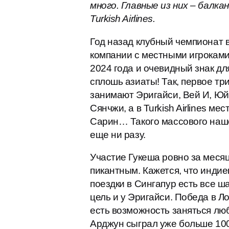
много. Главные из них – балка
Turkish Airlines.
Год назад клубный чемпионат вы
компании с местными игроками
2024 года и очевидный знак дл
сплошь азиаты! Так, первое три
занимают Эригайси, Вей И, Юй 
Сянчжи, а в Turkish Airlines 
Сарин… Такого массового наше
еще ни разу.
Участие Гукеша ровно за месяц
пикантным. Кажется, что индие
поездки в Сингапур есть все ш
цель и у Эригайси. Победа в Ло
есть возможность заняться люб
Арджун сыграл уже больше 100 