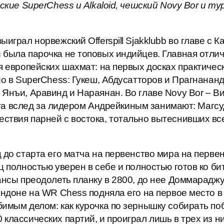
нские SuperChess и Alkaloid, чешский Novy Bor и т
играл норвежский Offerspill Sjakklubb во главе с К
 была парочка не топовых индийцев. Главная отли
я европейских шахмат: на первых досках практичес
о в SuperChess: Гукеш, Абдусатторов и Прагнананда
Янъи, Аравинд и Нараянан. Во главе Novy Bor – Ви
места вслед за лидером Андрейкиным занимают: Магс
ствия парней с востока, тотально вытеснивших вс
 до старта его матча на первенство мира на перве
ц полностью уверен в себе и полностью готов ко бит
ансы преодолеть планку в 2800, до нее Доммараджу
ндоне на WR Chess подняла его на первое место в FI
имым делом: как курочка по зернышку собирать поб
классических партий, и проиграл лишь в трех из ни