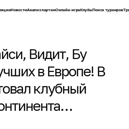
ляции
Новости
Анализ партии
Онлайн-игра
Клубы
Поиск турниров
Тр
йси, Видит, Бу
учших в Европе! В
товал клубный
континента…