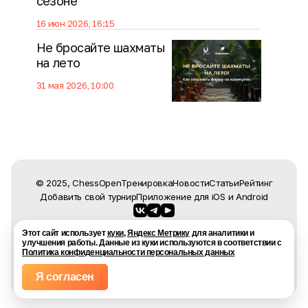
сезоне
16 июн 2026, 16:15
Не бросайте шахматы
на лето
31 мая 2026, 10:00
© 2025, ChessOpen
Тренировка
Новости
Статьи
Рейтинг
Добавить свой турнир
Приложение для
iOS
и
Android
По вопросам контента: editor@chessopen.ru
Этот сайт использует
куки
,
Яндекс Метрику
для аналитики и
По общим вопросам: info@chessopen.ru
улучшения работы. Данные из куки используются в соответствии с
Политика конфиденциальности
Политика конфиденциальности персональных данных
Пользовательское соглашение
Соглашение об использовании платной подписки
111033, Москва, ул. Золоторожский Вал, 34 с 6, к. 2Г
Я согласен